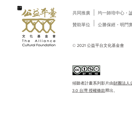
共同推廣
均一師培中心・
贊助單位
公勝保經・明門
© 2021 公益平台文化基金會
傾聽者計畫系列影片由
財團法人
3.0 台灣 授權條款
釋出。